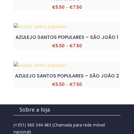
Price
€
5.50
–
€
7.50
range:
€5.50
through
€7.50
AZULEJO SANTOS POPULARES – SÃO JOÃO 1
Price
€
5.50
–
€
7.50
range:
€5.50
through
€7.50
AZULEJO SANTOS POPULARES – SÃO JOÃO 2
Price
€
5.50
–
€
7.50
range:
€5.50
through
Sobre a loja
€7.50
(+351) 960 344 483
(Chamada para rede móvel
nacional)