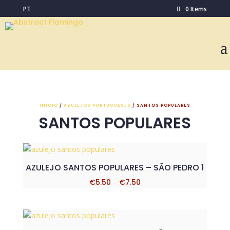
PT
0 Items
INÍCIO
/
AZULEJOS PORTUGUESES
/ SANTOS POPULARES
SANTOS POPULARES
AZULEJO SANTOS POPULARES – SÃO PEDRO 1
Price
€
5.50
–
€
7.50
range:
€5.50
through
€7.50